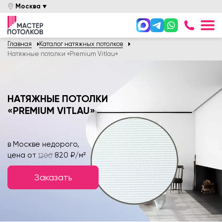
Москва
+7 (49
Главная
Каталог натяжных потолков
Онлайн оплата
Натяжные потолки «Premium Vitlau»
Вызвать Замерщика
Задайте вопрос
НАТЯЖНЫЕ ПОТОЛКИ
«PREMIUM VITLAU»
Каталог
Цены
в Москве недорого,
Услуги
цена от
820 ₽/м²
1200
Акции
Заказать
Покупателям
О компании